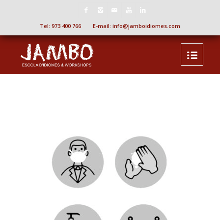
Tel:
973 400 766
E-mail:
info@jamboidiomes.com