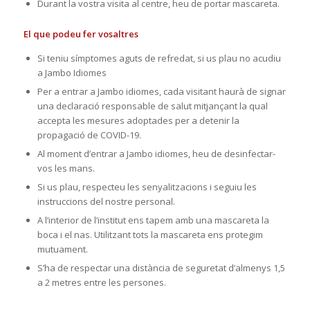
Durant la vostra visita al centre, heu de portar mascareta.
El que podeu fer vosaltres
Si teniu símptomes aguts de refredat, si us plau no acudiu
a Jambo Idiomes
Per a entrar a Jambo idiomes, cada visitant haurà de signar
una declaració responsable de salut mitjançant la qual
accepta les mesures adoptades per a detenir la
propagació de COVID-19.
Al moment d’entrar a Jambo idiomes, heu de desinfectar-
vos les mans.
Si us plau, respecteu les senyalitzacions i seguiu les
instruccions del nostre personal.
A l’interior de l’institut ens tapem amb una mascareta la
boca i el nas. Utilitzant tots la mascareta ens protegim
mutuament.
S’ha de respectar una distància de seguretat d’almenys 1,5
a 2 metres entre les persones.