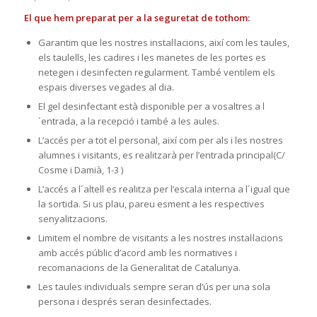
El que hem preparat per a la seguretat de tothom:
Garantim que les nostres instal·lacions, així com les taules,
els taulells, les cadires i les manetes de les portes es
netegen i desinfecten regularment. També ventilem els
espais diverses vegades al dia.
El gel desinfectant està disponible per a vosaltres a l
´entrada, a la recepció i també a les aules.
L’accés per a tot el personal, així com per als i les nostres
alumnes i visitants, es realitzarà per l’entrada principal(C/
Cosme i Damià, 1-3 )
L’accés a l´altell es realitza per l’escala interna a l´igual que
la sortida. Si us plau, pareu esment a les respectives
senyalitzacions.
Limitem el nombre de visitants a les nostres instal·lacions
amb accés públic d’acord amb les normatives i
recomanacions de la Generalitat de Catalunya.
Les taules individuals sempre seran d’ús per una sola
persona i després seran desinfectades.