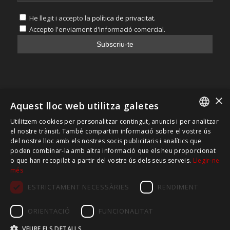
He llegit i accepto la
política de privacitat
.
Accepto l'enviament d'informació comercial.
×
Aquest lloc web utilitza galetes
Utilitzem cookies per personalitzar contingut, anuncis i per analitzar
CATALAN
LEGAL
el nostre trànsit. També compartim informació sobre el vostre ús
del nostre lloc amb els nostres socis publicitaris i analítics que
Avís legal
SPANISH
poden combinar-la amb altra informació que els heu proporcionat
Política de privacitat
o que han recopilat a partir del vostre ús dels seus serveis.
Llegir-ne
més
Política de cookies
ESTRICTAMENT NECESSÀRIES
RENDIMENT
ORIENTACIÓ
FUNCIONALITAT
VEURE ELS DETALLS