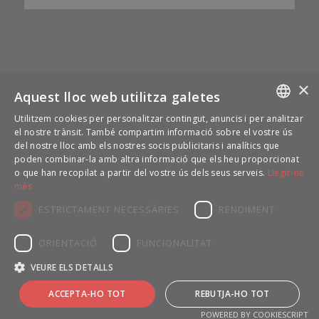
×
Aquest lloc web utilitza galetes
Utilitzem cookies per personalitzar contingut, anuncis i per analitzar
CATALAN
LEGAL
el nostre trànsit. També compartim informació sobre el vostre ús
del nostre lloc amb els nostres socis publicitaris i analítics que
Avís legal
SPANISH
poden combinar-la amb altra informació que els heu proporcionat
Política de privacitat
o que han recopilat a partir del vostre ús dels seus serveis.
Llegir-ne
més
Política de cookies
ESTRICTAMENT NECESSÀRIES
RENDIMENT
ORIENTACIÓ
FUNCIONALITAT
VEURE ELS DETALLS
www.compsaonline.com
- Jambo Idiomes -
Tel:
973 400 766
- E-mail:
info@jamboidiomes.com
-
Enfold WordPress Theme by Kriesi
ACCEPTA-HO TOT
REBUTJA-HO TOT
POWERED BY COOKIESCRIPT