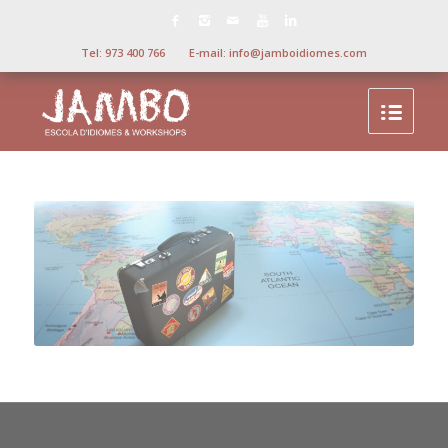
Tel:
973 400 766
E-mail:
info@jamboidiomes.com