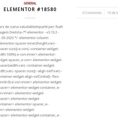
GENERAL
ELEMENTOR #18580
0 Comments
/
10 de 
urs de cuina saludableImpartit per: Ruth
gem Dietista /*! elementor - v3.13.2 -
1-05-2023 */ .elementor-column
elementor-spacer-inner{height:var(--
acer-size)}.e-con{--container-widget-
idth:100%}.e-con-inner>.elementor-
idget-spacer,.e-con>.elementor-widget-
pacer{width:var(--container-widget-
dth,var(--spacer-size));--align-self:var(--
ntainer-widget-align-self,initial);--flex-
hrink:0}.e-con-inner>.elementor-widget-
pacer>.elementor-widget-container,.e-
on-inner>.elementor-widget-
pacer>.elementor-widget-
ontainer>.elementor-spacer,.e-
on>.elementor-widget-
pacer>.elementor-widget-container,.e-