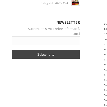
8 d'agost de 2022 - 15:48
NEWSLETTER
C
Subscriu-te si vols rebre informació.
Ma
Email
1
.
sp
w
w
s
wi
co
s
s
c
s
c
c
s