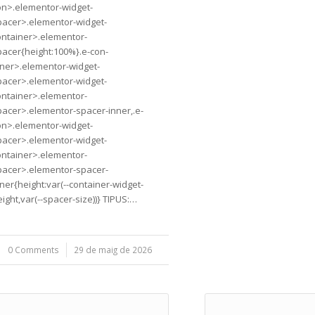
on>.elementor-widget-
pacer>.elementor-widget-
ontainer>.elementor-
pacer{height:100%}.e-con-
nner>.elementor-widget-
pacer>.elementor-widget-
ontainer>.elementor-
pacer>.elementor-spacer-inner,.e-
on>.elementor-widget-
pacer>.elementor-widget-
ontainer>.elementor-
pacer>.elementor-spacer-
ner{height:var(--container-widget-
ight,var(--spacer-size))} TIPUS:…
0 Comments
/
29 de maig de 2026