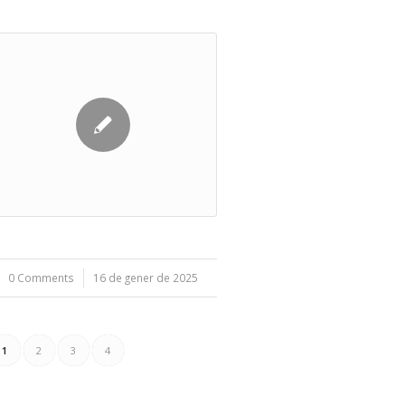
0 Comments
/
16 de gener de 2025
1
2
3
4